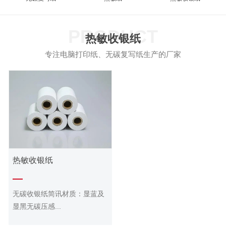
PRODUCT
热敏收银纸
专注电脑打印纸、无碳复写纸生产的厂家
热敏收银纸
热敏收银纸
无碳收银纸简讯材质：显蓝及
显黑无碳压感...